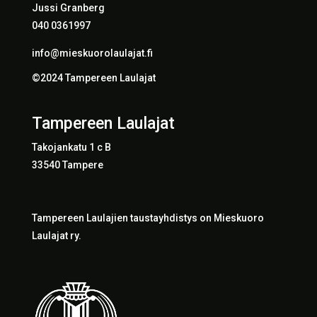
Jussi Granberg
040 0361997
info@mieskuorolaulajat.fi
©2024 Tampereen Laulajat
Tampereen Laulajat
Takojankatu 1 c B
33540 Tampere
Tampereen Laulajien taustayhdistys on Mieskuoro
Laulajat ry.