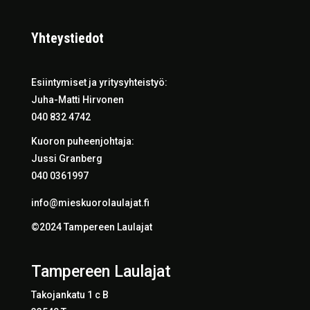
Yhteystiedot
Esiintymiset ja yritysyhteistyö:
Juha-Matti Hirvonen
040 832 4742
Kuoron puheenjohtaja:
Jussi Granberg
040 0361997
info@mieskuorolaulajat.fi
©2024 Tampereen Laulajat
Tampereen Laulajat
Takojankatu 1 c B