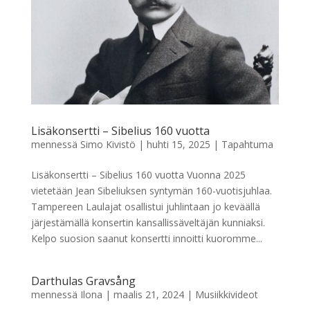
Lisäkonsertti – Sibelius 160 vuotta
mennessä
Simo Kivistö
|
huhti 15, 2025
|
Tapahtuma
Lisäkonsertti – Sibelius 160 vuotta Vuonna 2025
vietetään Jean Sibeliuksen syntymän 160-vuotisjuhlaa.
Tampereen Laulajat osallistui juhlintaan jo keväällä
järjestämällä konsertin kansallissäveltäjän kunniaksi.
Kelpo suosion saanut konsertti innoitti kuoromme...
Darthulas Gravsång
mennessä
Ilona
|
maalis 21, 2024
|
Musiikkivideot