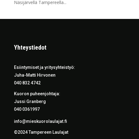
Näsijärvellä Tampereella...
Yhteystiedot
Esiintymiset ja yritysyhteistyö:
Juha-Matti Hirvonen
040 832 4742
Kuoron puheenjohtaja:
Jussi Granberg
040 0361997
info@mieskuorolaulajat.fi
©2024 Tampereen Laulajat