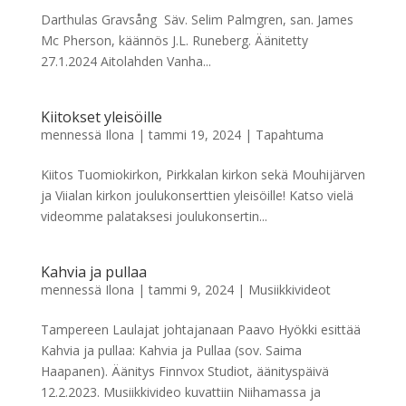
Darthulas Gravsång Säv. Selim Palmgren, san. James
Mc Pherson, käännös J.L. Runeberg. Äänitetty
27.1.2024 Aitolahden Vanha...
Kiitokset yleisöille
mennessä
Ilona
|
tammi 19, 2024
|
Tapahtuma
Kiitos Tuomiokirkon, Pirkkalan kirkon sekä Mouhijärven
ja Viialan kirkon joulukonserttien yleisöille! Katso vielä
videomme palataksesi joulukonsertin...
Kahvia ja pullaa
mennessä
Ilona
|
tammi 9, 2024
|
Musiikkivideot
Tampereen Laulajat johtajanaan Paavo Hyökki esittää
Kahvia ja pullaa: Kahvia ja Pullaa (sov. Saima
Haapanen). Äänitys Finnvox Studiot, äänityspäivä
12.2.2023. Musiikkivideo kuvattiin Niihamassa ja