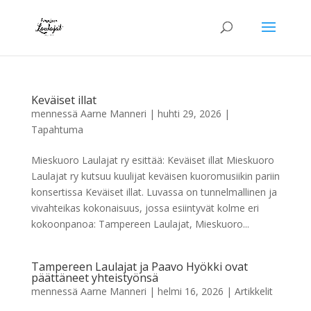
Keväiset illat
mennessä
Aarne Manneri
|
huhti 29, 2026
|
Tapahtuma
Mieskuoro Laulajat ry esittää: Keväiset illat Mieskuoro
Laulajat ry kutsuu kuulijat keväisen kuoromusiikin pariin
konsertissa Keväiset illat. Luvassa on tunnelmallinen ja
vivahteikas kokonaisuus, jossa esiintyvät kolme eri
kokoonpanoa: Tampereen Laulajat, Mieskuoro...
Tampereen Laulajat ja Paavo Hyökki ovat
päättäneet yhteistyönsä
mennessä
Aarne Manneri
|
helmi 16, 2026
|
Artikkelit