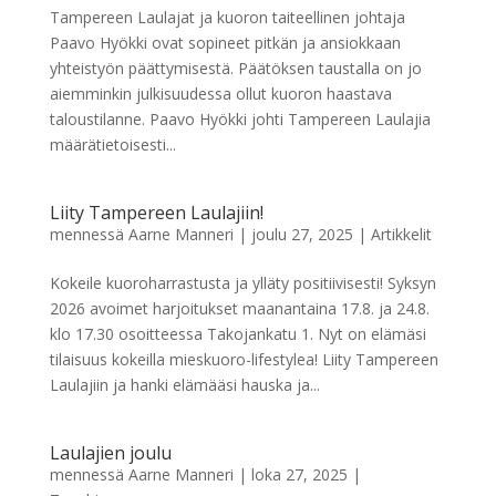
Tampereen Laulajat ja kuoron taiteellinen johtaja
Paavo Hyökki ovat sopineet pitkän ja ansiokkaan
yhteistyön päättymisestä. Päätöksen taustalla on jo
aiemminkin julkisuudessa ollut kuoron haastava
taloustilanne. Paavo Hyökki johti Tampereen Laulajia
määrätietoisesti...
Liity Tampereen Laulajiin!
mennessä
Aarne Manneri
|
joulu 27, 2025
|
Artikkelit
Kokeile kuoroharrastusta ja ylläty positiivisesti! Syksyn
2026 avoimet harjoitukset maanantaina 17.8. ja 24.8.
klo 17.30 osoitteessa Takojankatu 1. Nyt on elämäsi
tilaisuus kokeilla mieskuoro-lifestylea! Liity Tampereen
Laulajiin ja hanki elämääsi hauska ja...
Laulajien joulu
mennessä
Aarne Manneri
|
loka 27, 2025
|